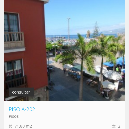
consultar
PISO A-202
Pisos
71,80 m2
2