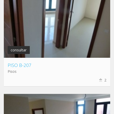
consultar
PISO B-207
Pisos
2