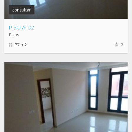
consultar
PISO A102
Pisos
77 m2
2