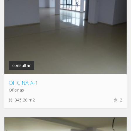
consultar
OFICINA A-1
Oficinas
345,20 m2
2