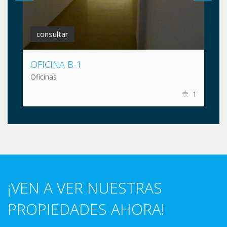
consultar
OFICINA B-1
Oficinas
1
¡VEN A VER NUESTRAS
PROPIEDADES AHORA!